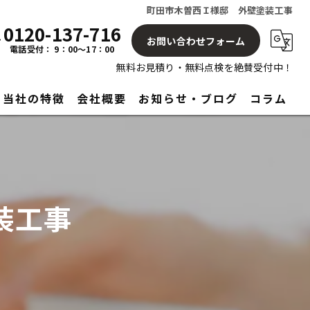
町田市木曽西Ｉ様邸 外壁塗装工事
0120-137-716
お問い合わせフォーム
電話受付： 9：00～17：00
無料お見積り・無料点検を絶賛受付中！
当社の特徴
会社概要
お知らせ・ブログ
コラム
屋根
塗り替え
装工事
見積もり
アフターサービス
リフォーム