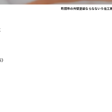
町田市の外壁塗装ならなないろ住工
事
料》