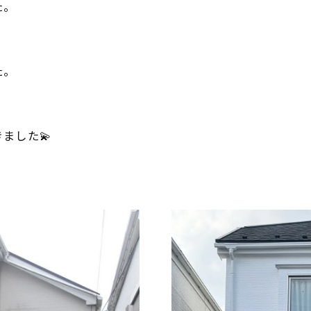
た。
た。
ました💫