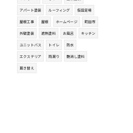
アパート塗装
ルーフィング
仮設足場
屋根工事
屋根
ホームページ
町田市
外壁塗装
遮熱塗料
お風呂
キッチン
ユニットバス
トイレ
防水
エクステリア
雨漏り
艶消し塗料
葺き替え