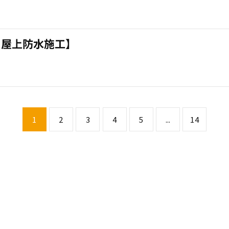
・屋上防水施工】
1
2
3
4
5
...
14