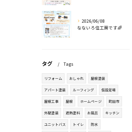
2026/06/08
なないろ住工房です🌈
タグ
Tags
リフォーム
おしゃれ
屋根塗装
アパート塗装
ルーフィング
仮設足場
屋根工事
屋根
ホームページ
町田市
外壁塗装
遮熱塗料
お風呂
キッチン
ユニットバス
トイレ
防水