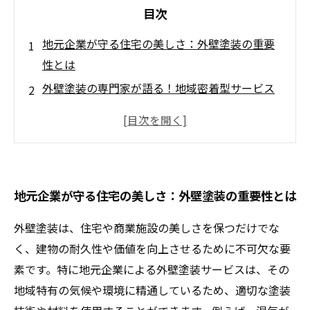
目次
地元企業が守る住宅の美しさ：外壁塗装の重要
性とは
外壁塗装の専門家が語る！地域密着型サービス
の魅力
あなたの家に最適な塗装方法を選ぶ理由
地域の気候に合わせた外壁塗装の新常識
住民のニーズに応える地元企業の取り組み
地元企業が守る住宅の美しさ：外壁塗装の重要性とは
地域経済の活性化：外壁塗装がもたらす社会的
影響
外壁塗装は、住宅や商業施設の美しさを保つだけでな
美しい外観を保つために：地元の塗装業界から
く、建物の耐久性や価値を向上させるために不可欠な要
学ぶポイント
素です。特に地元企業による外壁塗装サービスは、その
地域特有の気候や環境に精通しているため、適切な塗装