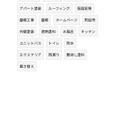
アパート塗装
ルーフィング
仮設足場
屋根工事
屋根
ホームページ
町田市
外壁塗装
遮熱塗料
お風呂
キッチン
ユニットバス
トイレ
防水
エクステリア
雨漏り
艶消し塗料
葺き替え