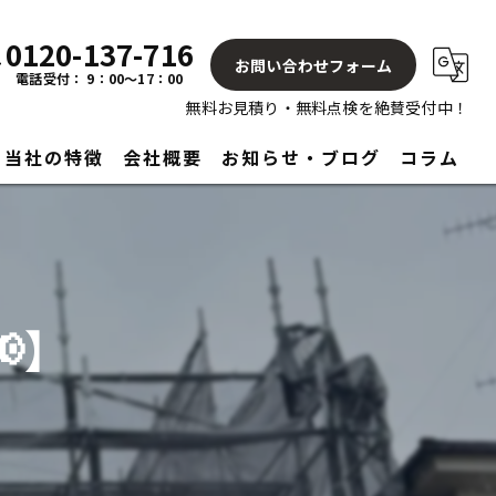
0120-137-716
お問い合わせフォーム
電話受付： 9：00～17：00
無料お見積り・無料点検を絶賛受付中！
当社の特徴
会社概要
お知らせ・ブログ
コラム
屋根
塗り替え
】
見積もり
アフターサービス
リフォーム