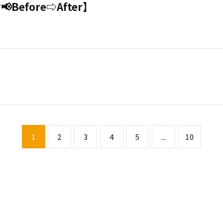
efore⇨After】
1
2
3
4
5
...
10