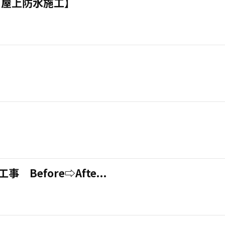
・屋上防水施工】
efore⇨Afte...