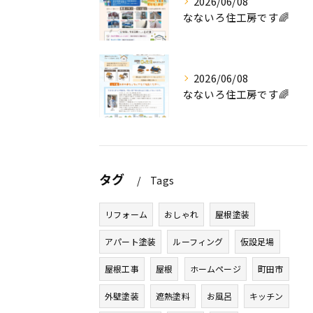
2026/06/08
なないろ住工房です🌈
2026/06/08
なないろ住工房です🌈
タグ
Tags
リフォーム
おしゃれ
屋根塗装
アパート塗装
ルーフィング
仮設足場
屋根工事
屋根
ホームページ
町田市
外壁塗装
遮熱塗料
お風呂
キッチン