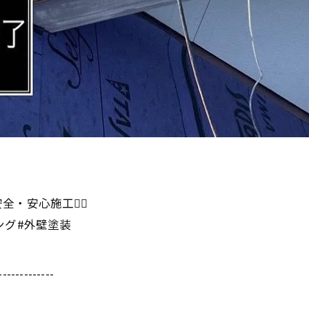
安心施工👷‍♂️
ング#外壁塗装
-------------