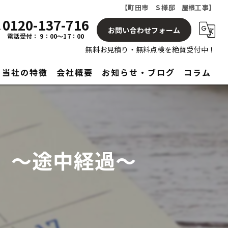
【町田市 Ｓ様邸 屋根工事】
0120-137-716
お問い合わせフォーム
電話受付： 9：00～17：00
無料お見積り・無料点検を絶賛受付中！
当社の特徴
会社概要
お知らせ・ブログ
コラム
屋根
塗り替え
】～途中経過～
見積もり
アフターサービス
リフォーム