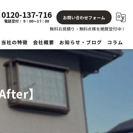
0120-137-716
お問い合わせフォーム
電話受付： 9：00～17：00
無料お見積り・無料点検を絶賛受付中！
当社の特徴
会社概要
お知らせ・ブログ
コラム
屋根
塗り替え
fter】
見積もり
アフターサービス
リフォーム