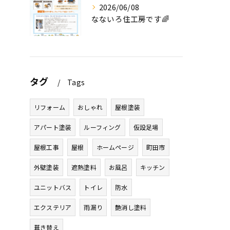
2026/06/08
なないろ住工房です🌈
タグ
Tags
リフォーム
おしゃれ
屋根塗装
アパート塗装
ルーフィング
仮設足場
屋根工事
屋根
ホームページ
町田市
外壁塗装
遮熱塗料
お風呂
キッチン
ユニットバス
トイレ
防水
エクステリア
雨漏り
艶消し塗料
葺き替え