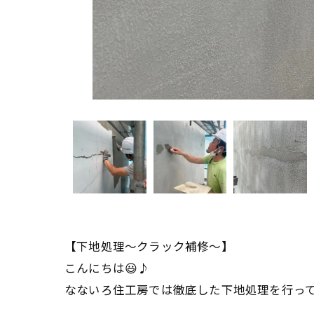
【下地処理〜クラック補修〜】
こんにちは😃♪
なないろ住工房では徹底した下地処理を行っ