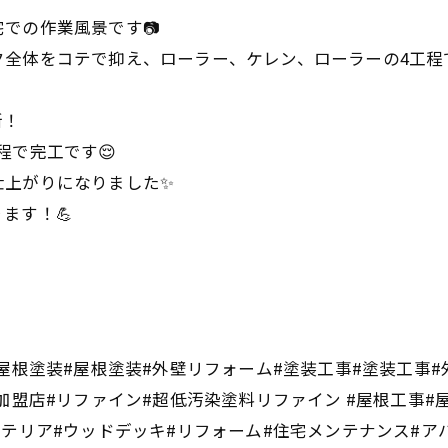
での作業風景です📷
ク全体をコテで抑え、ローラー、ケレン、ローラーの4工程
所！
程で完工です😌
仕上がりになりました✨
ます！💪
屋根塗装#屋根塗装#外壁リフォーム#塗装工事#塗装工事#
加盟店#リファイン#超低汚染塗料リファイン #屋根工事#
ステリア#ウッドデッキ#リフォーム#住宅メンテナンス#ア