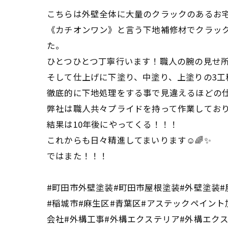
こちらは外壁全体に大量のクラックのあるお宅
《カチオンワン》と言う下地補修材でクラッ
た。
ひとつひとつ丁寧行います！職人の腕の見せ
そして仕上げに下塗り、中塗り、上塗りの3工
徹底的に下地処理をする事で見違えるほどの
弊社は職人共々プライドを持って作業しており
結果は10年後にやってくる！！！
これからも日々精進してまいります☺️🌈✨
ではまた！！！
#町田市外壁塗装#町田市屋根塗装#外壁塗装#
#稲城市#麻生区#青葉区#アステックペイント
会社#外構工事#外構エクステリア#外構エク