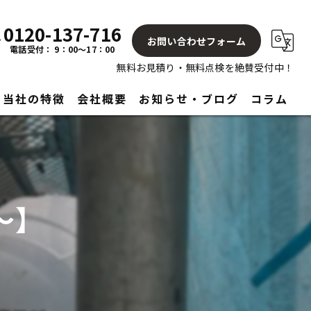
0120-137-716
お問い合わせフォーム
電話受付： 9：00～17：00
無料お見積り・無料点検を絶賛受付中！
当社の特徴
会社概要
お知らせ・ブログ
コラム
屋根
塗り替え
〜】
見積もり
アフターサービス
リフォーム