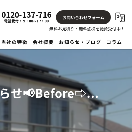
0120-137-716
お問い合わせフォーム
電話受付： 9：00～17：00
無料お見積り・無料点検を絶賛受付中！
当社の特徴
会社概要
お知らせ・ブログ
コラム
屋根
塗り替え
Before⇨...
見積もり
アフターサービス
リフォーム