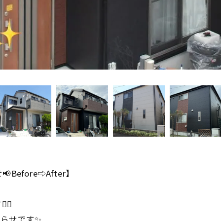
fore⇨After】
♀️
らせです✨