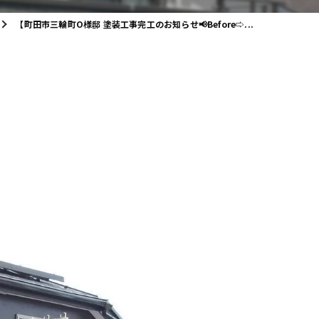
【町田市三輪町O様邸 塗装工事完工のお知らせ📢Before⇨...