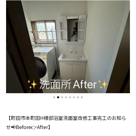
【町田市本町田H様邸浴室洗面室改修工事完工のお知ら
せ📢Before👉After】