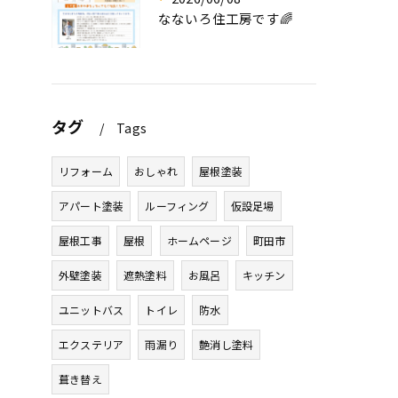
なないろ住工房です🌈
タグ
Tags
リフォーム
おしゃれ
屋根塗装
アパート塗装
ルーフィング
仮設足場
屋根工事
屋根
ホームページ
町田市
外壁塗装
遮熱塗料
お風呂
キッチン
ユニットバス
トイレ
防水
エクステリア
雨漏り
艶消し塗料
葺き替え