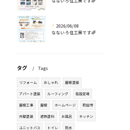
なないろ住工房です🌈
2026/06/08
なないろ住工房です🌈
タグ
Tags
リフォーム
おしゃれ
屋根塗装
アパート塗装
ルーフィング
仮設足場
屋根工事
屋根
ホームページ
町田市
外壁塗装
遮熱塗料
お風呂
キッチン
ユニットバス
トイレ
防水