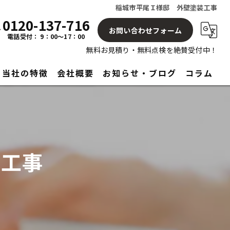
稲城市平尾Ｉ様邸 外壁塗装工事
0120-137-716
お問い合わせフォーム
電話受付： 9：00～17：00
無料お見積り・無料点検を絶賛受付中！
当社の特徴
会社概要
お知らせ・ブログ
コラム
屋根
塗り替え
装工事
見積もり
アフターサービス
リフォーム