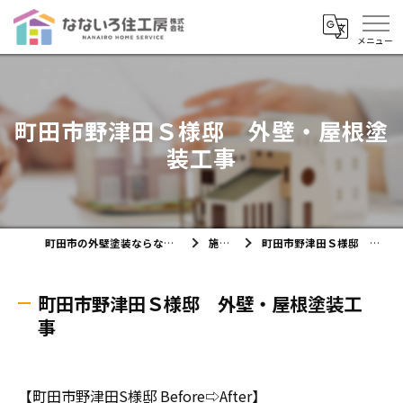
町田市野津田Ｓ様邸 外壁・屋根塗
装工事
町田市の外壁塗装ならなないろ住工房株式会社
施工実績
町田市野津田Ｓ様邸 外壁・屋根塗装工事
町田市野津田Ｓ様邸 外壁・屋根塗装工
事
【町田市野津田S様邸 Before⇨After】