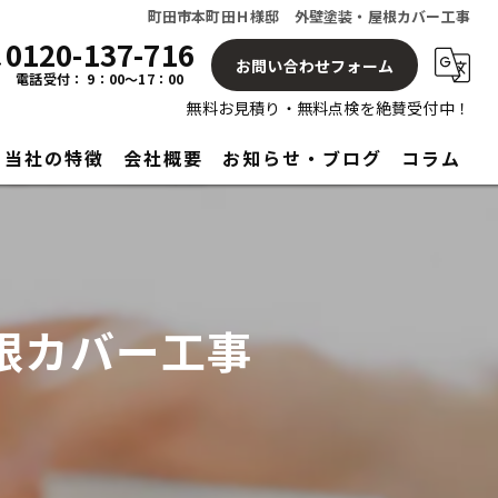
町田市本町田Ｈ様邸 外壁塗装・屋根カバー工事
0120-137-716
お問い合わせフォーム
電話受付： 9：00～17：00
無料お見積り・無料点検を絶賛受付中！
当社の特徴
会社概要
お知らせ・ブログ
コラム
屋根
塗り替え
根カバー工事
見積もり
アフターサービス
リフォーム