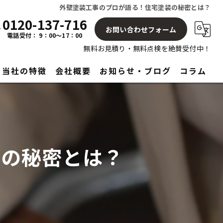
外壁塗装工事のプロが語る！住宅塗装の秘密とは？
0120-137-716
お問い合わせフォーム
電話受付： 9：00～17：00
無料お見積り・無料点検を絶賛受付中！
当社の特徴
会社概要
お知らせ・ブログ
コラム
屋根
塗り替え
装の秘密とは？
見積もり
アフターサービス
リフォーム