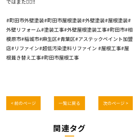
ではまた👷‍♂️‼️
#町田市外壁塗装#町田市屋根塗装#外壁塗装#屋根塗装#
外壁リフォーム#塗装工事#外壁屋根塗装工事#町田市#相
模原市#稲城市#麻生区#青葉区#アステックペイント加盟
店#リファイン#超低汚染塗料リファイン #屋根工事#屋
根葺き替え工事#町田市屋根工事
< 前のページ
一覧に戻る
次のページ >
関連タグ