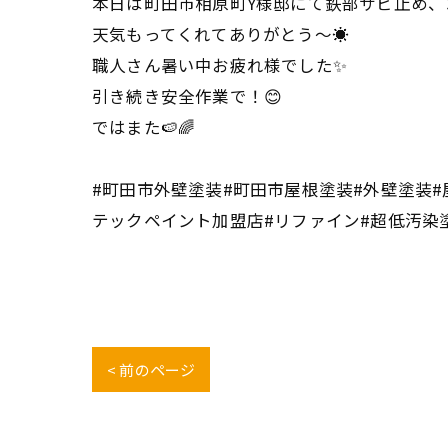
本日は町田市相原町Y様邸にて鉄部サビ止め、
天気もってくれてありがとう〜☀️
職人さん暑い中お疲れ様でした✨
引き続き安全作業で！😊
ではまた🍉🌈
#町田市外壁塗装#町田市屋根塗装#外壁塗装#
テックペイント加盟店#リファイン#超低汚染
< 前のページ