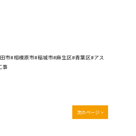
田市#相模原市#稲城市#麻生区#青葉区#アス
工事
次のページ >