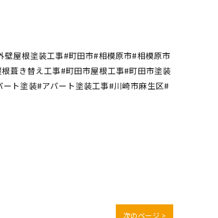
外壁屋根塗装工事#町田市#相模原市#相模原市
屋根葺き替え工事#町田市屋根工事#町田市塗装
パート塗装#アパート塗装工事#川崎市麻生区#
次のページ >