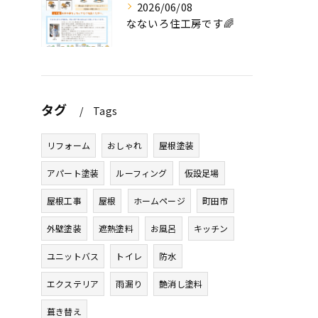
2026/06/08
なないろ住工房です🌈
タグ
Tags
リフォーム
おしゃれ
屋根塗装
アパート塗装
ルーフィング
仮設足場
屋根工事
屋根
ホームページ
町田市
外壁塗装
遮熱塗料
お風呂
キッチン
ユニットバス
トイレ
防水
エクステリア
雨漏り
艶消し塗料
葺き替え