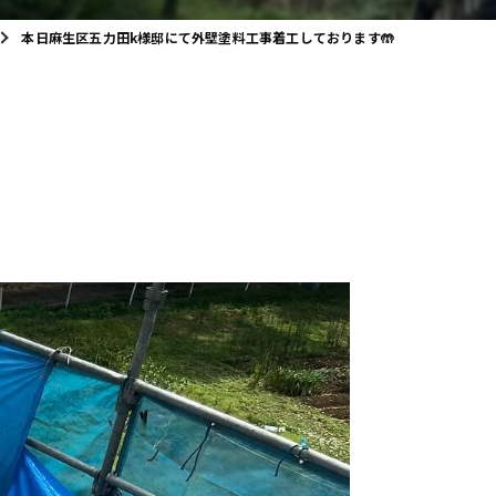
本日麻生区五力田k様邸にて外壁塗料工事着工しております🤲