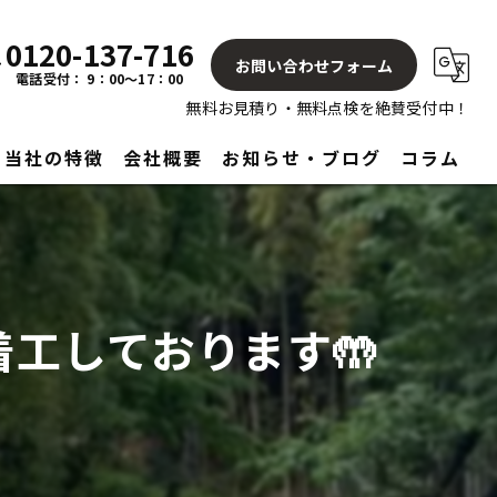
0120-137-716
お問い合わせフォーム
電話受付： 9：00～17：00
無料お見積り・無料点検を絶賛受付中！
当社の特徴
会社概要
お知らせ・ブログ
コラム
屋根
塗り替え
工しております🤲
見積もり
アフターサービス
リフォーム