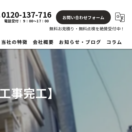
0120-137-716
お問い合わせフォーム
電話受付： 9：00～17：00
無料お見積り・無料点検を絶賛受付中！
当社の特徴
会社概要
お知らせ・ブログ
コラム
屋根
塗り替え
工事完工】
見積もり
アフターサービス
リフォーム