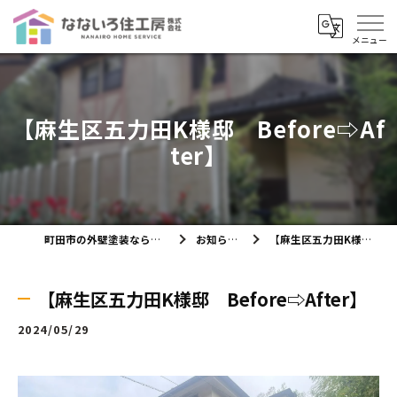
【麻生区五力田K様邸 Before⇨Af
ter】
町田市の外壁塗装ならなないろ住工房株式会社
お知らせ・ブログ
【麻生区五力田K様邸 Before⇨After】
【麻生区五力田K様邸 Before⇨After】
2024/05/29