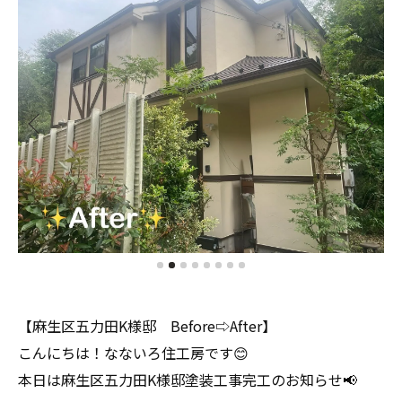
【麻生区五力田K様邸 Before⇨After】
こんにちは！なないろ住工房です😊
本日は麻生区五力田K様邸塗装工事完工のお知らせ📢