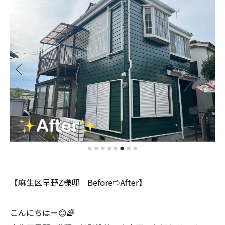
【麻生区早野Z様邸 Before⇨After】
こんにちはー😊🌈