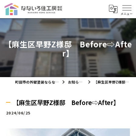
【麻生区早野Z様邸 Before⇨Afte
r】
町田市の外壁塗装ならなないろ住工房株式会社
お知らせ・ブログ
【麻生区早野Z様邸 Before⇨After】
【麻生区早野Z様邸 Before⇨After】
2024/06/25