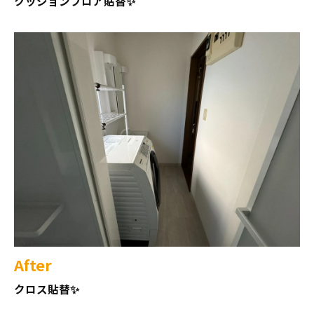
クッションフロア貼替✨
After
クロス貼替✨