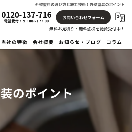
外壁塗料の選び方と施工技術！外壁塗装のポイント
0120-137-716
お問い合わせフォーム
電話受付： 9：00～17：00
無料お見積り・無料点検を絶賛受付中！
当社の特徴
会社概要
お知らせ・ブログ
コラム
屋根
塗り替え
塗装のポイント
見積もり
アフターサービス
リフォーム