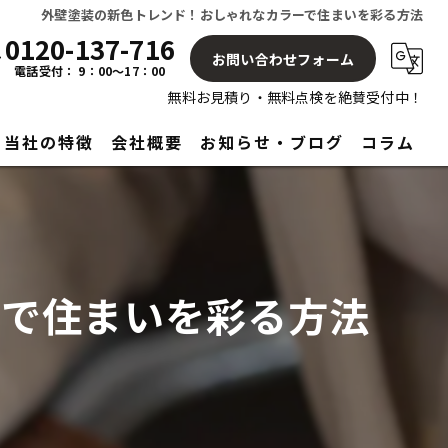
外壁塗装の新色トレンド！おしゃれなカラーで住まいを彩る方法
0120-137-716
お問い合わせフォーム
電話受付： 9：00～17：00
無料お見積り・無料点検を絶賛受付中！
当社の特徴
会社概要
お知らせ・ブログ
コラム
屋根
塗り替え
ーで住まいを彩る方法
見積もり
アフターサービス
リフォーム