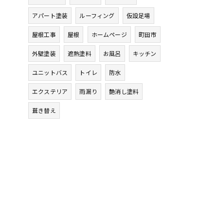
アパート塗装
ルーフィング
仮設足場
屋根工事
屋根
ホームページ
町田市
外壁塗装
遮熱塗料
お風呂
キッチン
ユニットバス
トイレ
防水
エクステリア
雨漏り
艶消し塗料
葺き替え