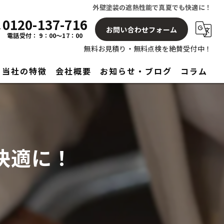
外壁塗装の遮熱性能で真夏でも快適に！
0120-137-716
お問い合わせフォーム
電話受付： 9：00～17：00
無料お見積り・無料点検を絶賛受付中！
当社の特徴
会社概要
お知らせ・ブログ
コラム
屋根
塗り替え
快適に！
見積もり
アフターサービス
リフォーム