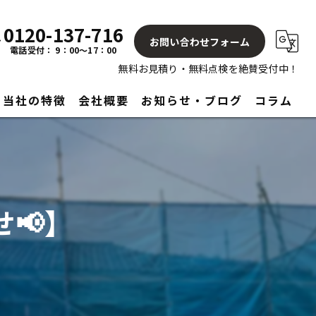
0120-137-716
お問い合わせフォーム
電話受付： 9：00～17：00
無料お見積り・無料点検を絶賛受付中！
当社の特徴
会社概要
お知らせ・ブログ
コラム
屋根
塗り替え
📢】
見積もり
アフターサービス
リフォーム